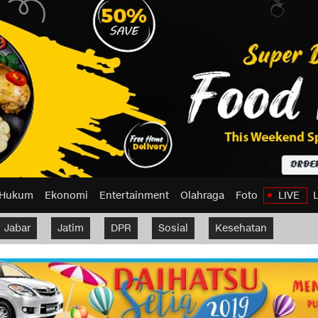
Hukum
Ekonomi
Entertainment
Olahraga
Foto
LIVE
Jabar
Jatim
DPR
Sosial
Kesehatan