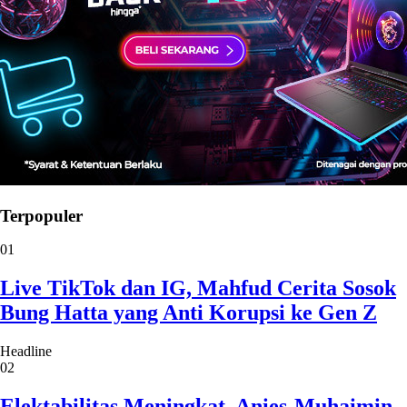
Terpopuler
01
Live TikTok dan IG, Mahfud Cerita Sosok
Bung Hatta yang Anti Korupsi ke Gen Z
Headline
02
Elektabilitas Meningkat, Anies-Muhaimin