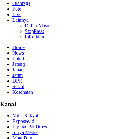
Olahraga
Foto
Live
Lainnya
Daftar/Masuk
StopPress
Info Iklan
Home
News
Lokal
Jateng
Jabar
Jatim
DPR
Sosial
Kesehatan
Kanal
Milik Rakyat
Exposee.id
Liputan 24 Times
Surya Media
Mata Dunia