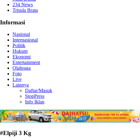
234 News
Trisula Brata
Informasi
Nasional
Internasional
Politik
Hukum
Ekonomi
Entertainment
Olahraga
Foto
Live
Lainnya
Daftar/Masuk
StopPress
Info Iklan
#Elpiji 3 Kg