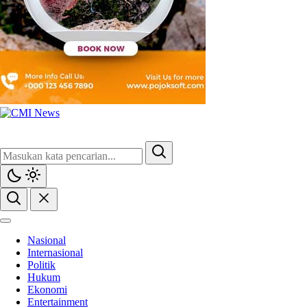
CMI News
Berani, Integritas dan Loyalitas
Nasional
Internasional
Politik
Hukum
Ekonomi
Entertainment