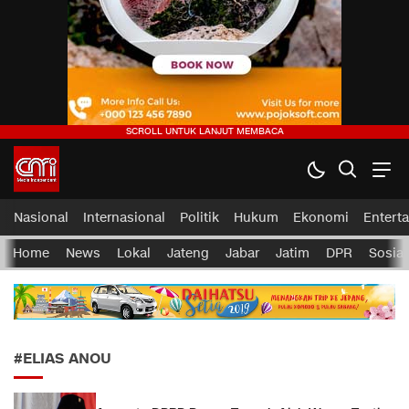
CMI News
Berani, Integritas dan Loyalitas
Nasional
Internasional
Politik
Hukum
Ekonomi
Entert
Home
News
Lokal
Jateng
Jabar
Jatim
DPR
Sosial
#ELIAS ANOU