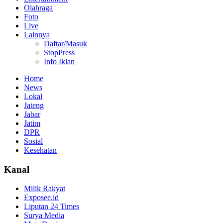
Olahraga
Foto
Live
Lainnya
Daftar/Masuk
StopPress
Info Iklan
Home
News
Lokal
Jateng
Jabar
Jatim
DPR
Sosial
Kesehatan
Kanal
Milik Rakyat
Exposee.id
Liputan 24 Times
Surya Media