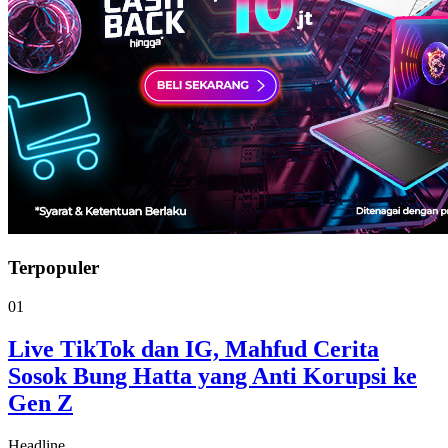
Terpopuler
01
Live TikTok dan IG, Mahfud Cerita
Sosok Bung Hatta yang Anti Korupsi ke
Gen Z
Headline