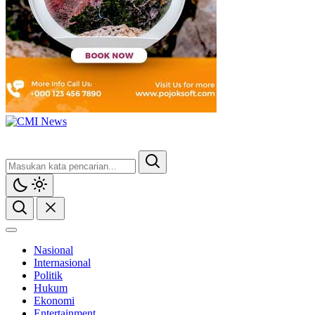
CMI News
Berani, Integritas dan Loyalitas
Nasional
Internasional
Politik
Hukum
Ekonomi
Entertainment