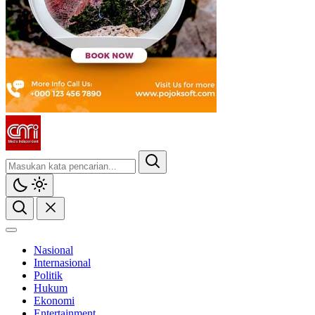
CMI News
Berani, Integritas dan Loyalitas
Nasional
Internasional
Politik
Hukum
Ekonomi
Entertainment