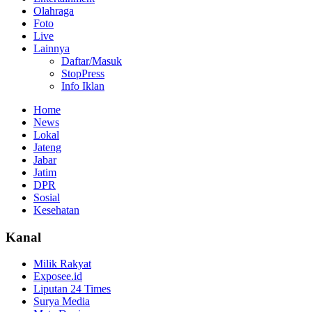
Olahraga
Foto
Live
Lainnya
Daftar/Masuk
StopPress
Info Iklan
Home
News
Lokal
Jateng
Jabar
Jatim
DPR
Sosial
Kesehatan
Kanal
Milik Rakyat
Exposee.id
Liputan 24 Times
Surya Media