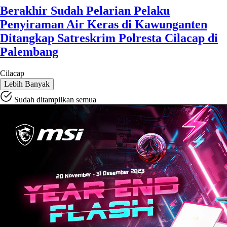
Berakhir Sudah Pelarian Pelaku
Penyiraman Air Keras di Kawunganten
Ditangkap Satreskrim Polresta Cilacap di
Palembang
Cilacap
Lebih Banyak
Sudah ditampilkan semua