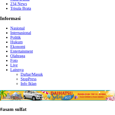
234 News
Trisula Brata
Informasi
Nasional
Internasional
Politik
Hukum
Ekonomi
Entertainment
Olahraga
Foto
Live
Lainnya
Daftar/Masuk
StopPress
Info Iklan
#asam sulfat