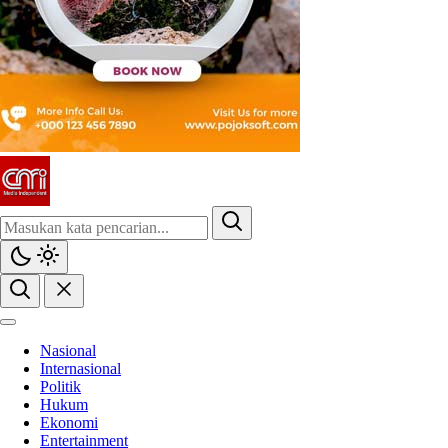
CMI News
Berani, Integritas dan Loyalitas
Nasional
Internasional
Politik
Hukum
Ekonomi
Entertainment