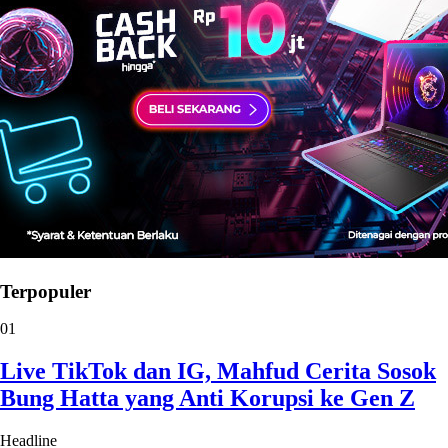
Terpopuler
01
Live TikTok dan IG, Mahfud Cerita Sosok
Bung Hatta yang Anti Korupsi ke Gen Z
Headline