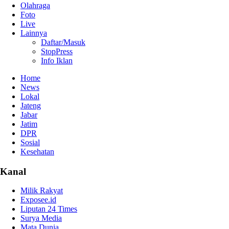
Olahraga
Foto
Live
Lainnya
Daftar/Masuk
StopPress
Info Iklan
Home
News
Lokal
Jateng
Jabar
Jatim
DPR
Sosial
Kesehatan
Kanal
Milik Rakyat
Exposee.id
Liputan 24 Times
Surya Media
Mata Dunia