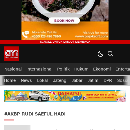
CMI News
Berani, Integritas dan Loyalitas
Nasional
Internasional
Politik
Hukum
Ekonomi
Entert
Home
News
Lokal
Jateng
Jabar
Jatim
DPR
Sosial
#AKBP RUDI SAEFUL HADI