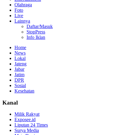
Olahraga
Foto
Live
Lainnya
Daftar/Masuk
StopPress
Info Iklan
Home
News
Lokal
Jateng
Jabar
Jatim
DPR
Sosial
Kesehatan
Kanal
Milik Rakyat
Exposee.id
Liputan 24 Times
Surya Media