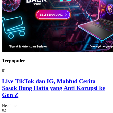
Terpopuler
01
Live TikTok dan IG, Mahfud Cerita
Sosok Bung Hatta yang Anti Korupsi ke
Gen Z
Headline
02