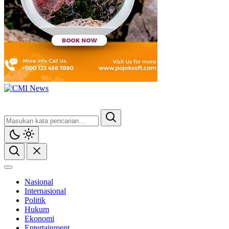
CMI News
Berani, Integritas dan Loyalitas
Nasional
Internasional
Politik
Hukum
Ekonomi
Entertainment