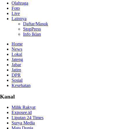
Olahraga
Foto
Live
Lainnya
Daftar/Masuk
StopPress
Info Iklan
Home
News
Lokal
Jateng
Jabar
Jatim
DPR
Sosial
Kesehatan
Kanal
Milik Rakyat
Exposee.id
Liputan 24 Times
Surya Media
Mata Dunia