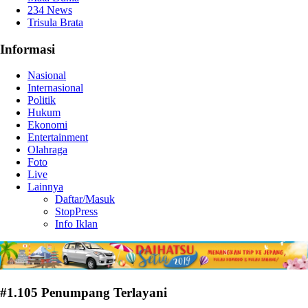
234 News
Trisula Brata
Informasi
Nasional
Internasional
Politik
Hukum
Ekonomi
Entertainment
Olahraga
Foto
Live
Lainnya
Daftar/Masuk
StopPress
Info Iklan
#1.105 Penumpang Terlayani