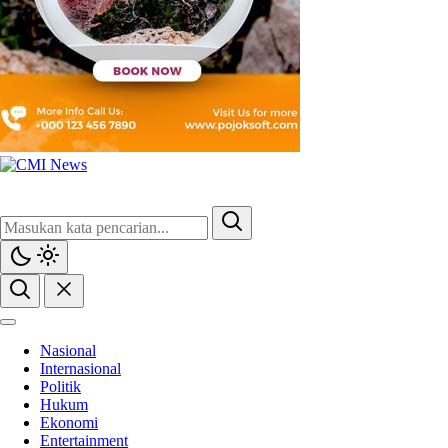
CMI News
Berani, Integritas dan Loyalitas
Nasional
Internasional
Politik
Hukum
Ekonomi
Entertainment