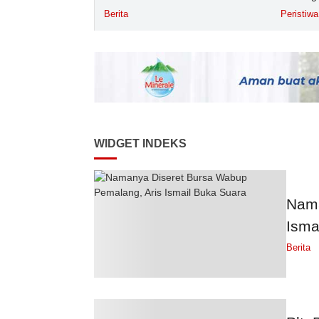
Purbali
Berita
Peristiwa
WIDGET INDEKS
Nama
Isma
Berita