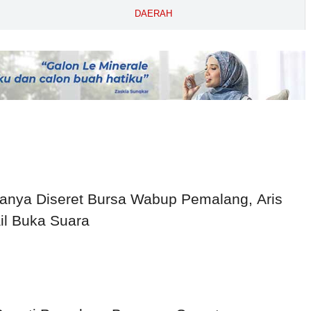
ngga
UMP Sedot Ribuan Warga
DAERAH
nya Diseret Bursa Wabup Pemalang, Aris
il Buka Suara