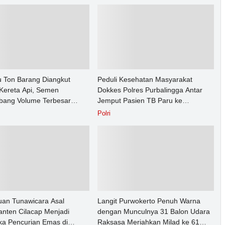
u Ton Barang Diangkut
Peduli Kesehatan Masyarakat
Kereta Api, Semen
Dokkes Polres Purbalingga Antar
ang Volume Terbesar
Jemput Pasien TB Paru ke
n Barang KAI Daop 5
Puskesmas
Polri
rto pada Semester 1 Tahun
an Tunawicara Asal
Langit Purwokerto Penuh Warna
nten Cilacap Menjadi
dengan Munculnya 31 Balon Udara
ka Pencurian Emas di
Raksasa Meriahkan Milad ke 61