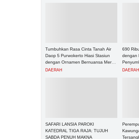
Tumbuhkan Rasa Cinta Tanah Air
690 Rib
Daop 5 Purwokerto Hiasi Stasiun
dengan 
dengan Ornamen Bernuansa Merah
Penyumb
Putih
Angkuta
DAERAH
DAERAH
Purwoke
2026
SAFARI LANSIA PAROKI
Perempu
KATEDRAL TIGA RAJA: TUJUH
Kawunga
SABDA PENUH MAKNA
Tersang