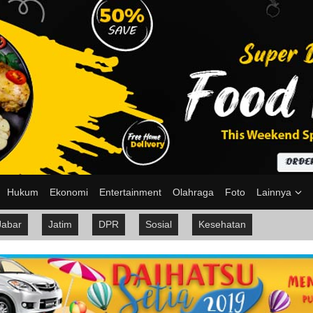
Hukum
Ekonomi
Entertainment
Olahraga
Foto
Lainnya
Jabar
Jatim
DPR
Sosial
Kesehatan