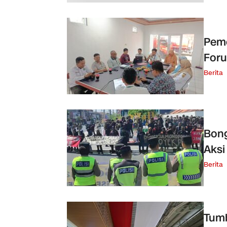
Peme
For
Berita
Bong
Aksi
Berita
Tumb