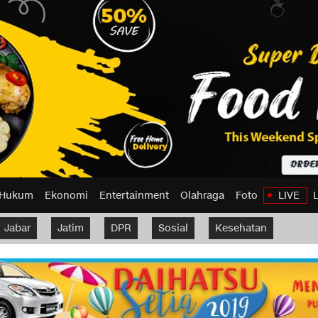
Hukum
Ekonomi
Entertainment
Olahraga
Foto
LIVE
Jabar
Jatim
DPR
Sosial
Kesehatan