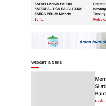
SAFARI LANSIA PAROKI
Perempu
KATEDRAL TIGA RAJA: TUJUH
Kawunga
SABDA PENUH MAKNA
Tersang
Purbali
Berita
Peristiw
WIDGET INDEKS
Memp
Sila
Ran
Nasion