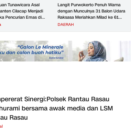
an Tunawicara Asal
Langit Purwokerto Penuh Warna
nten Cilacap Menjadi
dengan Munculnya 31 Balon Udara
ka Pencurian Emas di
Raksasa Meriahkan Milad ke 61
ngga
UMP Sedot Ribuan Warga
a
DAERAH
ererat Sinergi:Polsek Rantau Rasau
thurami bersama awak media dan LSM
tau Rasau
al