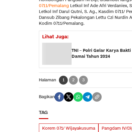
0711/Pemalang
Letkol Inf Ade Afri Verdaniex, 
Letkol Inf Darul Qutni, S. Ag., Kasdim 0711/
Dansub Zibang Pekalongan Lettu Czi Nurdin A
Kodim 0711/Pemalang.
Lihat Juga:
TNI – Polri Gelar Karya Bakt
Damai Tahun 2024
Halaman
1
2
3
Bagikan
TAG
Korem 071/ Wijayakusuma
Pangdam IV/Di