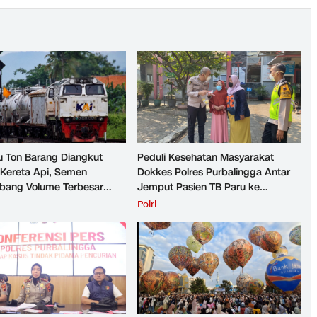
u Ton Barang Diangkut
Peduli Kesehatan Masyarakat
Kereta Api, Semen
Dokkes Polres Purbalingga Antar
ang Volume Terbesar
Jemput Pasien TB Paru ke
n Barang KAI Daop 5
Puskesmas
H
Polri
rto pada Semester 1
026