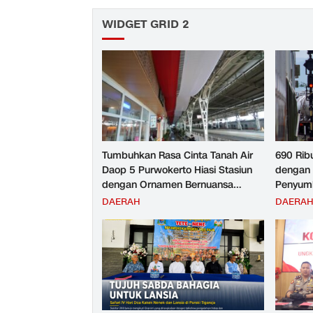
WIDGET GRID 2
Tumbuhkan Rasa Cinta Tanah Air
690 Rib
Daop 5 Purwokerto Hiasi Stasiun
dengan 
dengan Ornamen Bernuansa
Penyumb
Merah Putih
Angkuta
DAERAH
DAERA
Purwoke
Tahun 2