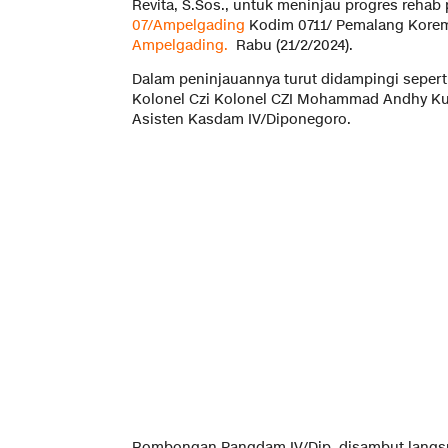
Revita, S.Sos., untuk meninjau progres reh
07/Ampelgading
Kodim 0711/ Pemalang Korem
Ampelgading
.
Rabu (21/2/2024).
Dalam peninjauannya turut didampingi sepert
Kolonel Czi Kolonel CZI Mohammad Andhy Kus
Asisten Kasdam IV/Diponegoro.
Rombongan Pangdam IV/Dip, disambut langs