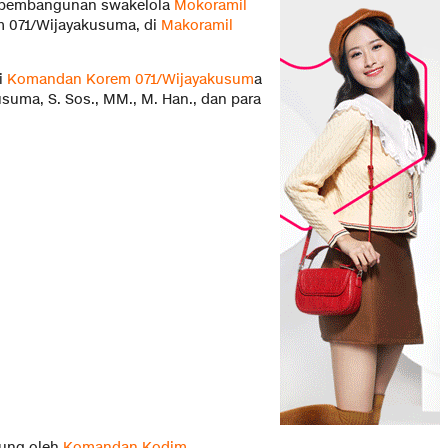
ab pembangunan swakelola
Mokoramil
 071/Wijayakusuma, di
Makoramil
i
Komandan Korem 071/Wijayakusum
a
uma, S. Sos., MM., M. Han., dan para
ung oleh
Komandan Kodim