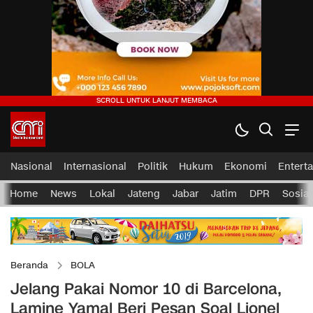
Nasional
Internasional
Politik
Hukum
Ekonomi
Entert
Home
News
Lokal
Jateng
Jabar
Jatim
DPR
Sosial
Beranda
BOLA
Jelang Pakai Nomor 10 di Barcelona,
Lamine Yamal Beri Pesan Soal Lionel