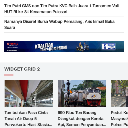
Tim Putri GMS dan Tim Putra KVC Raih Juara 1 Turnamen Voli
HUT RI ke-81 Kecamatan Pulosari
Namanya Diseret Bursa Wabup Pemalang, Aris Ismail Buka
Suara
WIDGET GRID 2
Tumbuhkan Rasa Cinta
690 Ribu Ton Barang
Peduli K
Tanah Air Daop 5
Diangkut dengan Kereta
Masyara
Purwokerto Hiasi Stasiun
Api, Semen Penyumbang
Polres P