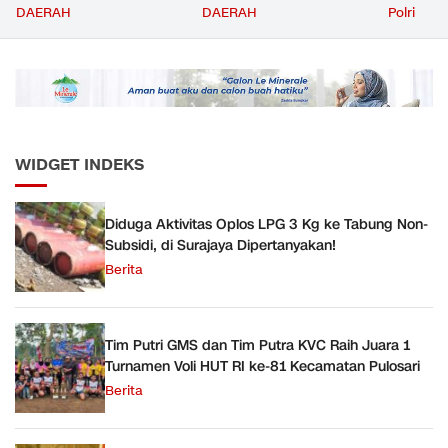
dengan Ornamen
Volume Terbesar
Jemput P
DAERAH
DAERAH
Polri
Bernuansa Merah Putih
Angkutan Barang KAI
ke Pusk
Daop 5 Purwokerto pada
Semester 1 Tahun 2026
WIDGET INDEKS
Diduga Aktivitas Oplos LPG 3 Kg ke Tabung Non-
Subsidi, di Surajaya Dipertanyakan!
Berita
Tim Putri GMS dan Tim Putra KVC Raih Juara 1
Turnamen Voli HUT RI ke-81 Kecamatan Pulosari
Berita