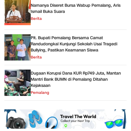
Namanya Diseret Bursa Wabup Pemalang, Aris
Ismail Buka Suara
Berita
Plt. Bupati Pemalang Bersama Camat
Randudongkal Kunjungi Sekolah Usai Tragedi
Bullying, Pastikan Keamanan Siswa
Berita
Dugaan Korupsi Dana KUR Rp749 Juta, Mantan
Mantri Bank BUMN di Pemalang Ditahan
Kejaksaan
Pemalang