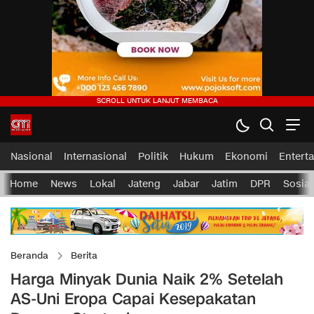
Nasional
Internasional
Politik
Hukum
Ekonomi
Entert
Home
News
Lokal
Jateng
Jabar
Jatim
DPR
Sosial
Beranda
Berita
Harga Minyak Dunia Naik 2% Setelah
AS-Uni Eropa Capai Kesepakatan