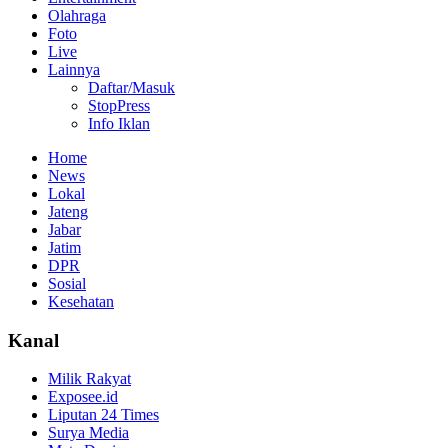
Olahraga
Foto
Live
Lainnya
Daftar/Masuk
StopPress
Info Iklan
Home
News
Lokal
Jateng
Jabar
Jatim
DPR
Sosial
Kesehatan
Kanal
Milik Rakyat
Exposee.id
Liputan 24 Times
Surya Media