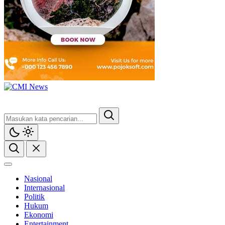
CMI News
Berani, Integritas dan Loyalitas
Nasional
Internasional
Politik
Hukum
Ekonomi
Entertainment