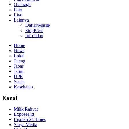
Olahraga
Foto
Live
Lainnya
Daftar/Masuk
StopPress
Info Iklan
Home
News
Lokal
Jateng
Jabar
Jatim
DPR
Sosial
Kesehatan
Kanal
Milik Rakyat
Exposee.id
Liputan 24 Times
Surya Media