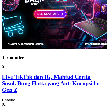
Terpopuler
01
Live TikTok dan IG, Mahfud Cerita
Sosok Bung Hatta yang Anti Korupsi ke
Gen Z
Headline
02