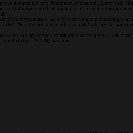
etua kelompok tani asal Randusari, Kaliwungu, Semarang. Nia
uman 5 tahun penjara. Ia ditangkap jajaran Polres Karanganya
ut.
yang turut bersamanya. Gelar perkara yang dipimpin langsung
at HK. “Itu ada yang tanya, ada sisa pak? Ada sedikit, saya ja
5.000 per karung, dengan keuntungan sebesar Rp 20.000. “Lh
0. Dapatnya Rp 125.000,” sesalnya.