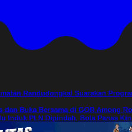
matan Randudongkal Suarakan Program
s dan Buka Bersama di GOR Among Ro
 Induk PLN Dipindah, Bola Panas Kin