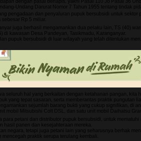
adapan dengan pasal berlapis, yakni Pasal 110 Jo Pasal 36 
 Undang-Undang Darurat Nomor 7 Tahun 1955 tentang tindak pid
ng pengadaan dan penyaluran pupuk bersubsidi untuk sektor p
sebesar Rp 5 miliar.
nyar juga berhasil mengamankan dua pelaku lain, TS (40) wa
5) di kawasan Desa Pandeyan, Tasikmadu, Karanganyar.
n pupuk bersubsidi di luar wilayah yang telah ditentukan me
wa seluruh hal yang berkaitan dengan ketahanan pangan, kita
 pupuk yang tepat sasaran, serta memberantas praktik pungutan l
mengamankan sejumlah barang bukti yang cukup signifikan, di a
it mobil Mitsubishi Colt DSL, dan satu unit mobil Daihatsu Gr
 para petani dan distributor pupuk bersubsidi, untuk mematuhi
n hasil panen dan kesejahteraan mereka.
an negara, tetapi juga petani lain yang seharusnya berhak m
n mencegah praktik serupa terulang kembali.