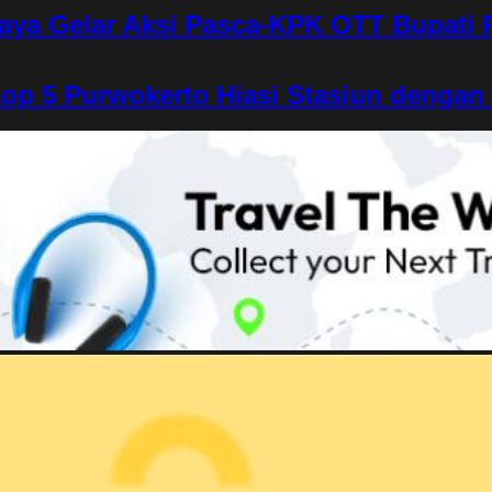
aya Gelar Aksi Pasca-KPK OTT Bupati
op 5 Purwokerto Hiasi Stasiun denga