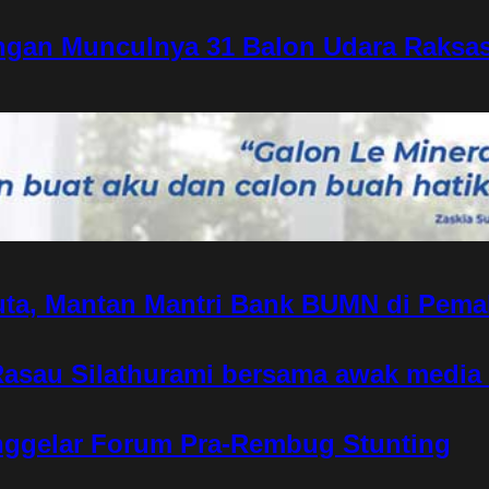
ngan Munculnya 31 Balon Udara Raksas
ta, Mantan Mantri Bank BUMN di Pema
Rasau Silathurami bersama awak medi
nggelar Forum Pra-Rembug Stunting